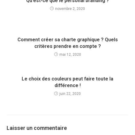
Qu’est-ce que le personal branding ?
novembre 2, 2020
Comment créer sa charte graphique ? Quels
critères prendre en compte ?
mai 12, 2020
Le choix des couleurs peut faire toute la
différence !
juin 22, 2020
Laisser un commentaire