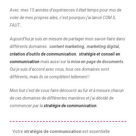
Casino En Ligne Sans Vérification 2026 Le Top Des Joueurs
Avec mes 15 années d’expériences il était temps pour moi de
Drinkie est un jeu indispensable pour ceux qui aiment passer du
voler de mes propres ailes, c’est pourquoi j’ai lancé COM IL
temps avec leurs amis.
FAUT…
Les équipes s'affrontent tous les deux ans, en alternance entre
Aujourd’hui je suis en mesure de partager mon savoir-faire dans
les deux pays.
différents domaines :
content marketing, marketing digital,
création d’outils de communication
,
stratégie et conseil en
Poker gratuit sans inscription
communication
mais aussi sur la
mise en page de documents
.
Oui je suis d’accord avec vous, tous ces domaines sont
Gagner 100 Euros Par Jour Au Casino 2026 Le Meilleur Choix
différents, mais ils se complètent tellement !
Un jeu gratuit de casino qui entraîne ses adeptes dans les horizons
culinaires d’Istanbul pour un grand plaisir et qui laisse tenter de
Mon but c’est de vous faire découvrir au fur et à mesure chacun
remporter le jackpot en risquant sérieusement, mais responsablement.
de ces domaines de différentes manières et j’ai décidé de
Pourquoi On Perd Au Bonneteau 2026 Le Top Des Joueurs
commencer par la
stratégie de communication
.
Bien sûr, nous avions des appareils mobiles, mais ils étaient d'un calibre
très différent, et nous les utilisions si différemment.
Roulette En Ligne Personnalisable 2026 Le Top Des Joueurs
Votre
stratégie de communication
est essentielle