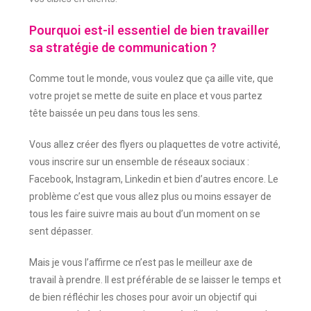
Pourquoi est-il essentiel de bien travailler
sa stratégie de communication ?
Comme tout le monde, vous voulez que ça aille vite, que
votre projet se mette de suite en place et vous partez
tête baissée un peu dans tous les sens.
Vous allez créer des flyers ou plaquettes de votre activité,
vous inscrire sur un ensemble de réseaux sociaux :
Facebook, Instagram, Linkedin et bien d’autres encore. Le
problème c’est que vous allez plus ou moins essayer de
tous les faire suivre mais au bout d’un moment on se
sent dépasser.
Mais je vous l’affirme ce n’est pas le meilleur axe de
travail à prendre. Il est préférable de se laisser le temps et
de bien réfléchir les choses pour avoir un objectif qui