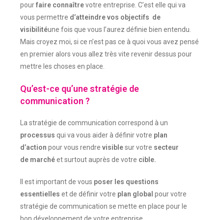
pour
faire
connaître
votre entreprise. C’est elle qui va
vous permettre
d
’
atteindre vos objectifs de
visibilité
une fois que vous l’aurez définie bien entendu.
Mais croyez moi, si ce n’est pas ce à quoi vous avez pensé
en premier alors vous allez très vite revenir dessus pour
mettre les choses en place.
Qu’est-ce qu’une stratégie de
communication ?
La stratégie de communication correspond à un
processus
qui va vous aider à définir votre
plan
d’action
pour vous rendre
visible
sur votre
secteur
de
marché
et surtout auprès de votre
cible.
Il est important de
vous
poser les questions
essentielles
et de définir votre
plan global
pour votre
stratégie de communication se mette en place pour le
bon développement de votre entreprise.